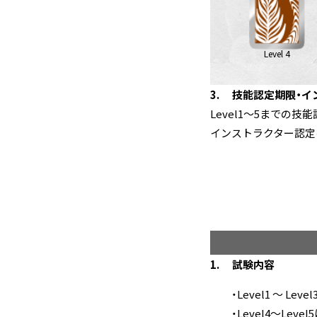
Level 4
技能認定期限・イ
Level1～5までの
インストラクター認定
試験内容
Level1 ～ Le
Level4～Lev