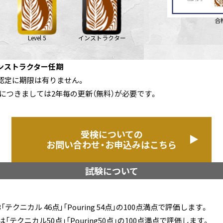
合
Level 5
インストラクター
ンストラクター任期
技能認定に期限は有りません。
につきましては2年毎の更新（無料）が必要です。
受検についての
お問い合わせ・お申込みはこちら
試験について
vel3「テクニカル 46点」「Pouring 54点」の100点満点で評価します。
el5は「テクニカル50点」「Pouring50点」の100点満点で評価します。