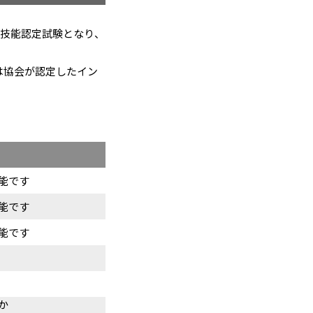
技能認定試験となり、
は協会が認定したイン
能です
能です
能です
か