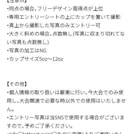
・同点の場合、フリーデザイン高得点が上位
・専用エントリーシートの上にカップを置いて撮影
・真上から撮影した写真のみエントリー可
・大きく斜めの場合、点数無し(写真に収まり切れてな
い写真も点数無し)
・写真の加工はNG
・カップサイズ5oz～12oz
【その他】
・個人情報の取り扱いは厳重に行い、今大会でのみ使
用し、大会関連で必要な時以外での使用はいたしませ
ん。
・エントリー写真は当SNSで使用する場合がございま
すので、予めご了承ください。
・info○latteart.or.jp(○を@に変換)よりご連絡いたし